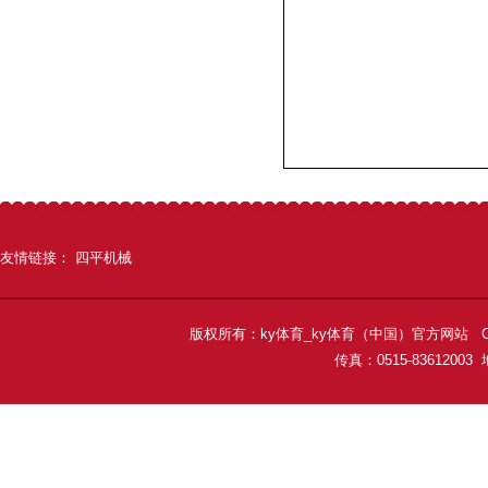
友情链接：
四平机械
版权所有：ky体育_ky体育（中国）官方网站 Copyrigh
传真：0515-8361200