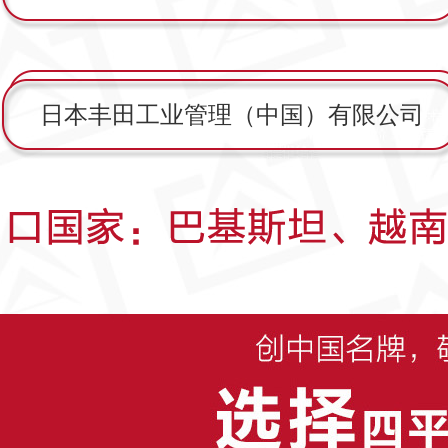
日本丰田工业管理（中国）有限公司