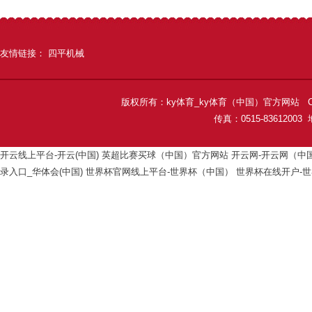
友情链接：
四平机械
版权所有：ky体育_ky体育（中国）官方网站 Copyrigh
传真：0515-8361200
开云线上平台-开云(中国)
英超比赛买球（中国）官方网站
开云网-开云网（中
录入口_华体会(中国)
世界杯官网线上平台-世界杯（中国）
世界杯在线开户-世